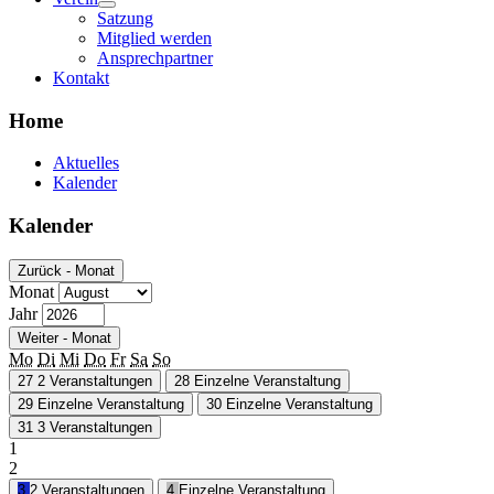
Satzung
Mitglied werden
Ansprechpartner
Kontakt
Home
Aktuelles
Kalender
Kalender
Zurück - Monat
Monat
Jahr
Weiter - Monat
Mo
Di
Mi
Do
Fr
Sa
So
27
2 Veranstaltungen
28
Einzelne Veranstaltung
29
Einzelne Veranstaltung
30
Einzelne Veranstaltung
31
3 Veranstaltungen
1
2
3
2 Veranstaltungen
4
Einzelne Veranstaltung